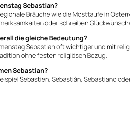
menstag Sebastian?
gionale Bräuche wie die Mosttaufe in Österr
fmerksamkeiten oder schreiben Glückwünsch
rall die gleiche Bedeutung?
amenstag Sebastian oft wichtiger und mit reli
adition ohne festen religiösen Bezug.
amen Sebastian?
eispiel Sebastien, Sebastián, Sebastiano ode