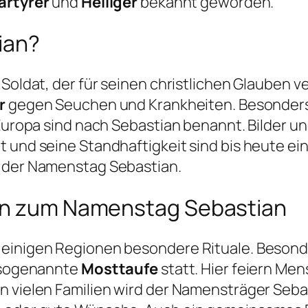
ärtyrer
und
Heiliger
bekannt geworden.
ian?
Soldat, der für seinen christlichen Glauben ve
r
gegen Seuchen und Krankheiten. Besonders 
 Europa sind nach Sebastian benannt. Bilder un
und seine Standhaftigkeit sind bis heute ein Vo
h der Namenstag Sebastian.
ten zum Namenstag Sebastian
 einigen Regionen besondere Rituale. Besonde
e sogenannte
Mosttaufe
statt. Hier feiern M
n vielen Familien wird der Namensträger Seb