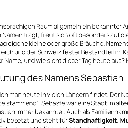
hsprachigen Raum allgemein ein bekannter An
amen trägt, freut sich oft besonders auf die
g eigene kleine oder große Bräuche. Namens
reich und der Schweiz fester Bestandteil im K
Name, und wie sieht dieser Tag heute aus? Hi
eutung des Namens Sebastian
den man heute in vielen Ländern findet. Der
e stammend“. Sebaste war eine Stadt im alten
stian immer bekannter. Auch als Familienna
tiv besetzt und steht für
Standhaftigkeit
,
M