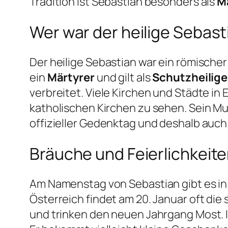
Tradition ist Sebastian besonders als
M
Wer war der heilige Sebast
Der heilige Sebastian war ein römischer 
ein
Märtyrer
und gilt als
Schutzheilige
verbreitet. Viele Kirchen und Städte in
katholischen Kirchen zu sehen. Sein Mut 
offizieller Gedenktag und deshalb auc
Bräuche und Feierlichkei
Am Namenstag von Sebastian gibt es in
Österreich findet am 20. Januar oft di
und trinken den neuen Jahrgang Most. I