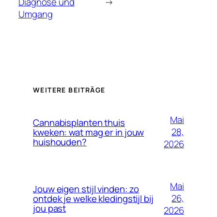
Diagnose und
→
Umgang
WEITERE BEITRÄGE
Mai
Cannabisplanten thuis
28,
kweken: wat mag er in jouw
huishouden?
2026
Mai
Jouw eigen stijl vinden: zo
26,
ontdek je welke kledingstijl bij
jou past
2026