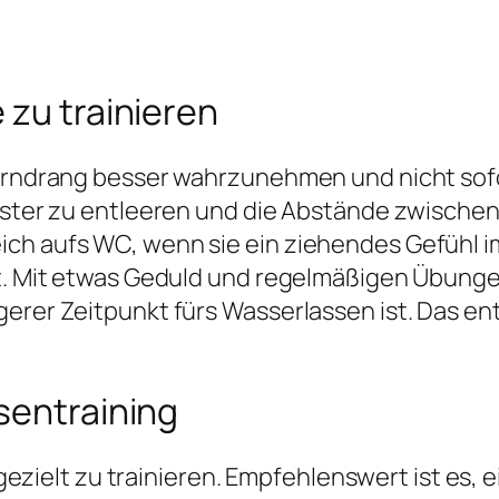
 zu trainieren
Harndrang besser wahrzunehmen und nicht sofo
usster zu entleeren und die Abstände zwische
ch aufs WC, wenn sie ein ziehendes Gefühl im
lt. Mit etwas Geduld und regelmäßigen Übunge
gerer Zeitpunkt fürs Wasserlassen ist. Das en
sentraining
se gezielt zu trainieren. Empfehlenswert ist es