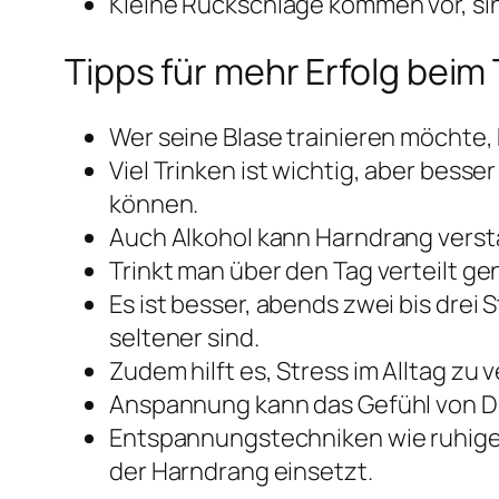
Kleine Rückschläge kommen vor, si
Tipps für mehr Erfolg beim 
Wer seine Blase trainieren möchte, 
Viel Trinken ist wichtig, aber besse
können.
Auch Alkohol kann Harndrang verst
Trinkt man über den Tag verteilt g
Es ist besser, abends zwei bis dre
seltener sind.
Zudem hilft es, Stress im Alltag zu 
Anspannung kann das Gefühl von Dri
Entspannungstechniken wie ruhige
der Harndrang einsetzt.