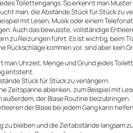
jedes Toilettengangs. So erkennt man Muster
ucht man, die Abstände Stück für Stück zu ve
eispiel mit Lesen, Musik oder einem Telefona
gen. Auch das bewusste, vollständige Entleer
rn zu Reizungen führt. Es ist wichtig, beim Tr
ne Rückschläge kommen vor, sind aber kein G
rt man Uhrzeit, Menge und Grund jedes Toile
g entsteht.
tände Stück für Stück zu verlängern.
ine Zeitspanne ablenken, zum Beispiel mit Les
n außerdem, der Blase Routine beizubringen.
tleeren der Blase bei jedem Gang kann helfen
dig zu bleiben und die Zeitabstände langsam z