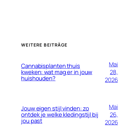
WEITERE BEITRÄGE
Mai
Cannabisplanten thuis
28,
kweken: wat mag er in jouw
huishouden?
2026
Mai
Jouw eigen stijl vinden: zo
26,
ontdek je welke kledingstijl bij
jou past
2026